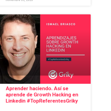
noviembre 03, 2020
Aprender haciendo. Así se
aprende de Growth Hacking en
Linkedin #TopReferentesGriky