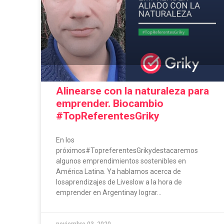
Alinearse con la naturaleza para
emprender. Biocambio
#TopReferentesGriky
En los
próximos#TopreferentesGrikydestacaremos
algunos emprendimientos sostenibles en
América Latina. Ya hablamos acerca de
losaprendizajes de Liveslow a la hora de
emprender en Argentinay lograr...