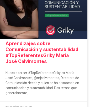
Aprendizajes sobre
Comunicación y sustentabilidad
#TopReferentesGriky Maria
José Calvimontes
Nuestro tercer #TopReferentesGriky es María
José Calvimontes, @mjcalvimontes, Directora de
Comunicación Needo y quien se ha destacado en
comunicación y sustentabilidad. Dos temas que,
generalmente,...