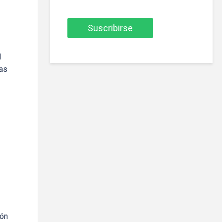
l
nas
ión