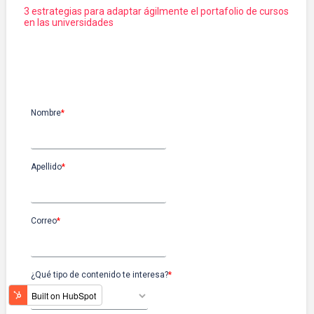
3 estrategias para adaptar ágilmente el portafolio de cursos
en las universidades
Suscríbete
Nombre
*
Apellido
*
Correo
*
¿Qué tipo de contenido te interesa?
*